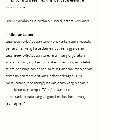
(Traditional Chinese Medicine) dan Japanese-style 
Acupuncture. 
Berikut adalah 5 Perbedaan Kunci di antara keduanya: 
1. Ukuran Jarum
Japanese-style Acupuncture menekankan pada metode 
penjaruman yang halus dan lembut, sehingga dalam 
Japanese-style Acupuncture, jarum yang digunakan 
adalah jarum yang berukuran kecil dan tipis, serta lebih 
tajam, sehingga pasien sebisa mungkin tidak merasakan 
sensasi yang menyakitkan. Berbeda dengan TCM 
Acupuncture yang menggunakan jarum yang biasanya 
lebih lebar dan tumpul. TCM Acupuncture lebih 
menekankan pada rangsangan stimulasi jarum yang 
lebih agresif. 