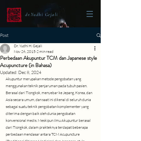
dr.Yudhi Gejali
Post
Dr. Yudhi H. Gejali
Nov 26, 2015
2 min read
Perbedaan Akupuntur TCM dan Japanese style
Acupuncture (in Bahasa)
Updated:
Dec 8, 2024
Akupuntur merupakan metode pengobatan yang 
menggunakan teknik penjaruman pada tubuh pasien. 
Berasal dari Tiongkok, menyebar ke Jepang, Korea, dan 
Asia secara umum, dan saat ini dikenal di seluruh dunia 
sebagai suatu teknik pengobatan komplementer yang 
diterima dengan baik oleh dunia pengobatan 
konvensional medis. Meskipun ilmu Akupuntur berasal 
dari Tiongkok, dalam prakteknya terdapat beberapa 
perbedaan mendasar antara TCM Acupuncture 