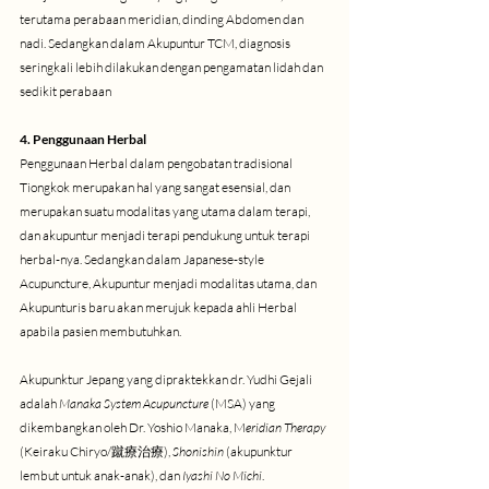
terutama perabaan meridian, dinding Abdomen dan 
nadi. Sedangkan dalam Akupuntur TCM, diagnosis 
seringkali lebih dilakukan dengan pengamatan lidah dan 
sedikit perabaan
4. Penggunaan Herbal
Penggunaan Herbal dalam pengobatan tradisional 
Tiongkok merupakan hal yang sangat esensial, dan 
merupakan suatu modalitas yang utama dalam terapi, 
dan akupuntur menjadi terapi pendukung untuk terapi 
herbal-nya. Sedangkan dalam Japanese-style 
Acupuncture, Akupuntur menjadi modalitas utama, dan 
Akupunturis baru akan merujuk kepada ahli Herbal 
apabila pasien membutuhkan. 
Akupunktur Jepang yang dipraktekkan dr. Yudhi Gejali 
adalah
 Manaka System Acupuncture
 (MSA) yang 
dikembangkan oleh Dr. Yoshio Manaka, M
eridian Therapy
(Keiraku Chiryo/蹴療治療), 
Shonishin
 (akupunktur 
lembut untuk anak-anak), dan 
Iyashi No Michi
. 