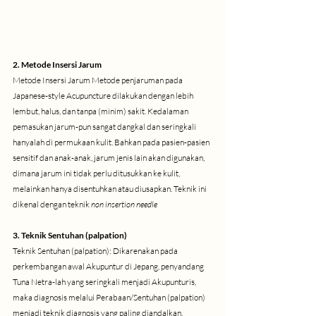
2. Metode Insersi Jarum
Metode Insersi Jarum Metode penjaruman pada 
Japanese-style Acupuncture dilakukan dengan lebih 
lembut, halus, dan tanpa (minim) sakit. Kedalaman 
pemasukan jarum-pun sangat dangkal dan seringkali 
hanyalah di permukaan kulit. Bahkan pada pasien-pasien 
sensitif dan anak-anak, jarum jenis lain akan digunakan, 
dimana jarum ini tidak perlu ditusukkan ke kulit, 
melainkan hanya disentuhkan atau diusapkan. Teknik ini 
dikenal dengan teknik 
non insertion needle
3. Teknik Sentuhan (palpation)
Teknik Sentuhan (palpation): Dikarenakan pada 
perkembangan awal Akupuntur di Jepang, penyandang 
Tuna Netra-lah yang seringkali menjadi Akupunturis, 
maka diagnosis melalui Perabaan/Sentuhan (palpation) 
menjadi teknik diagnosis yang paling diandalkan, 