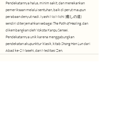
Pendekatannya halus, minim sakit, dan menekankan 
pemeriksaan melalui sentuhan, baik di perut maupun 
perabaan denyut nadi. Iyashi No Michi (癒しの道) 
sendiri diterjemahkan sebagai 
The Path of Healing
, dan 
dikembangkan oleh Yokota Kanpu Sensei. 
Pendekatannya unik karena menggabungkan 
pendekatan akupunktur klasik, kitab 
Shang Han Lun
 dari 
Abad ke-2 Masehi, dan Meditasi Zen.
Related Posts
See All